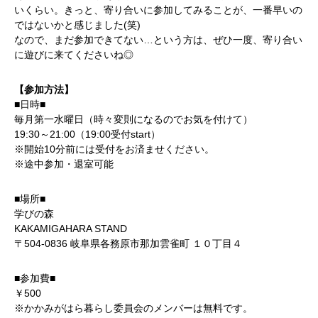
いくらい。きっと、寄り合いに参加してみることが、一番早いの
ではないかと感じました(笑)
なので、まだ参加できてない…という方は、ぜひ一度、寄り合い
に遊びに来てくださいね◎
【参加方法】
■日時■
毎月第一水曜日（時々変則になるのでお気を付けて）
19:30～21:00（19:00受付start）
※開始10分前には受付をお済ませください。
※途中参加・退室可能
■場所■
学びの森
KAKAMIGAHARA STAND
〒504-0836 岐阜県各務原市那加雲雀町 １０丁目４
■参加費■
￥500
※かかみがはら暮らし委員会のメンバーは無料です。