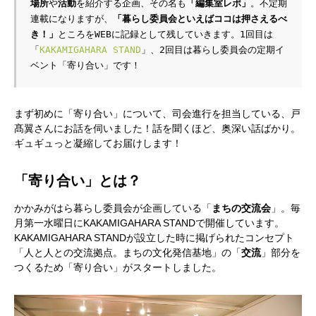
場所
や
活動
を紹介する企画、その名も
「編集室レポ」
。不定期
連載になりますが、
「暮らし委員会といえばココは押さえるべ
き！」
ところをWEBに記録として残していきます。1回目は
「
KAKAMIGAHARA STAND
」、2回目は暮らし委員会の定期イ
ベント「寄り合い」です！
まず初めに「寄り合い」について、司会進行を担当している、戸
髙翼さんにお話を伺いました！話を聞くほど、奥深い話ばかり。
ギュギュっと凝縮してお届けします！
「寄り合い」とは？
かかみがはら暮らし委員会が企画している「
まちの交流会
」。毎
月第一水曜日にKAKAMIGAHARA STANDで開催しています。
KAKAMIGAHARA STANDが設立した時に掲げられたコンセプト
「人と人との交流拠点。まちの文化発信基地」の「
交流
」部分を
つくるため「寄り合い」がスタートしました。