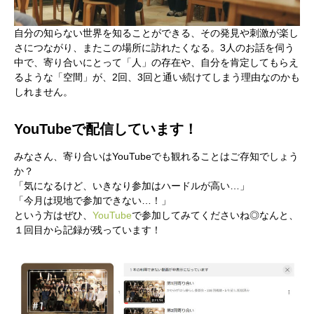
会社概要
自分の知らない世界を知ることができる、その発見や刺激が楽し
さにつながり、またこの場所に訪れたくなる。3人のお話を伺う
中で、寄り合いにとって「人」の存在や、自分を肯定してもらえ
お問い合わせ
るような「空間」が、2回、3回と通い続けてしまう理由なのかも
しれません。
Instagram
最新のイベント情報を発信中
YouTubeで配信しています！
かかみがはら暮らし委員会とは？
メンバー図鑑
活動内容
寄り合
みなさん、寄り合いはYouTubeでも観れることはご存知でしょう
か？
「気になるけど、いきなり参加はハードルが高い…」
「今月は現地で参加できない…！」
という方はぜひ、
YouTube
で参加してみてくださいね◎なんと、
１回目から記録が残っています！