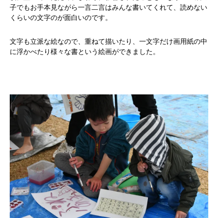
子でもお手本見ながら一言二言はみんな書いてくれて、読めない
活動内容
くらいの文字のが面白いのです。
寄り合い
文字も立派な絵なので、重ねて描いたり、一文字だけ画用紙の中
に浮かべたり様々な書という絵画ができました。
会社概要
お問い合わせ
Instagram
最新のイベント情報を発信中
かかみがはら暮らし委員会とは？
メンバー図鑑
活動内容
寄り合