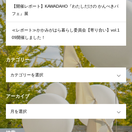
【開催レポート】KAWADAHO『わたしだけの かんぺきパ
フェ』展
≪レポート≫かかみがはら暮らし委員会【寄り合い】vol.1
09開催しました！
カテゴリー
OPEN
アーカイブ
OPEN