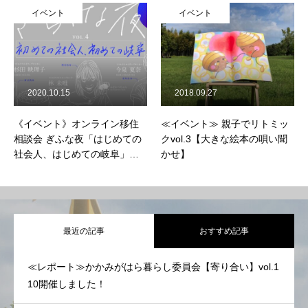
イベント
イベント
2020.10.15
2018.09.27
《イベント》オンライン移住
≪イベント≫ 親子でリトミッ
相談会 ぎふな夜「はじめての
クvol.3【大きな絵本の唄い聞
社会人、はじめての岐阜」開
かせ】
催！
最近の記事
おすすめ記事
≪レポート≫かかみがはら暮らし委員会【寄り合い】vol.1
10開催しました！