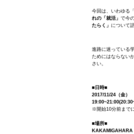
寄り合い
今回は、いわゆる
れの「就活」
で今
たらく」
について
会社概要
進路に迷っている
ためにはならない
お問い合わせ
さい。
■日時■
Instagram
2017/11/24（金）
19:00~21:00(20
※開始10分前まで
■場所■
かかみがはら暮らし委員会とは？
KAKAMIGAHAR
お問い合わせ
Instagram