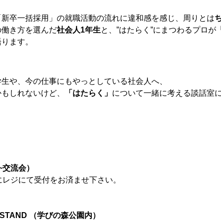
「新卒一括採用」の就職活動の流れに違和
感を感じ、周りとは
の働き方を
選んだ
社会人1年生
と、”はたらく”
にまつわるプロが
語ります。
学生や、今の仕事にもやっとしている社
会人へ、
かもしれないけど、
「はたらく」
につい
て一緒に考える談話室
:30~交流会）
にレジにて受付をお済ませ下さい。
メンバー図鑑
活動内容
寄り合い
会社概要
A STAND （学びの森公園内）