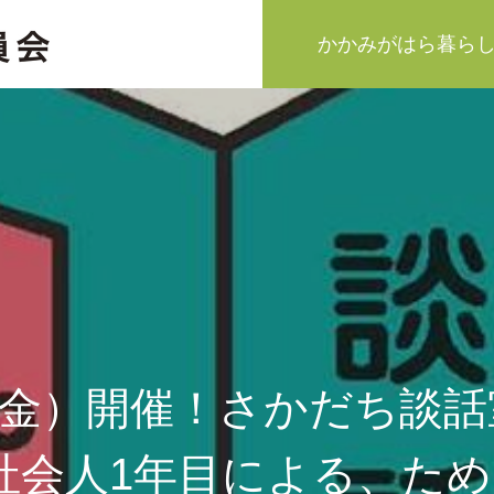
かかみがはら暮ら
4（金）開催！さかだち談
社会人1年目による、た