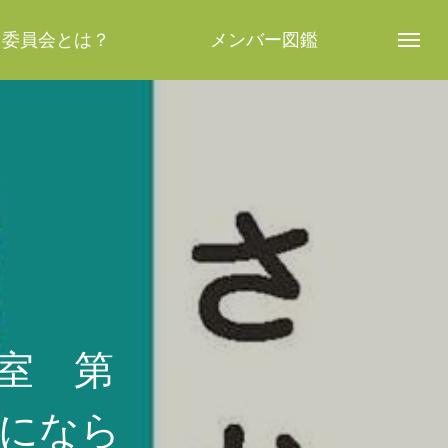
し委員会とは？
メンバー図鑑
話室 第
めになら