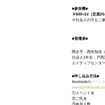
■参加費■
￥600+1d（定員2
※社会人の方もご
■登壇者■
聞き手：西田知佳
社会人1年生：戸
エイティブセ
ンタ
■申し込み方法■
facebookの
イベン
event@mktbiyori.c
①イベント名
②ご氏名
③参加人数