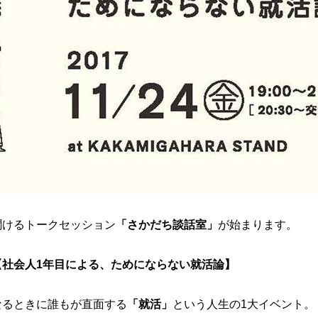
？
聞けるトークセッション
「さかだち談話室」
が始まります。
【社会人1年目による、ためにならない就活論】
なるときに誰もが直面する
「就活」
とい
う人生の1大イベント。