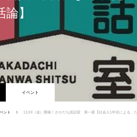
活論】
イベント
ベント
11/24（金）開催！さかだち談話室 第一夜【社会人1年目による、