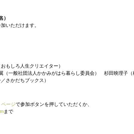
5名）
参加いただけます。
（おもしろ人生クリエイター）
髙翼（一般社団法人かかみがはら暮らし
委員会） 杉田映理子（
ー／さかだちブックス）
トページ
で参加ボタンを押していただくか、
om
まで