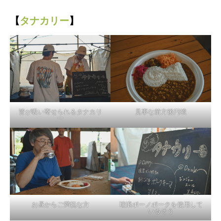
【
タナカリー
】
皆が吸い寄せられるタナカリ
見事な前方後円墳
ー
お昼からご満悦な方
瑞浪ボーノポークを使用して
いるそう