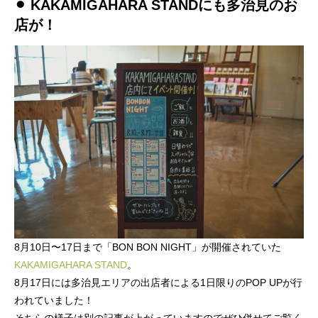
⚫︎ KAKAMIGAHARA STANDにも多治見のお
店が！
8月10日〜17日まで「BON BON NIGHT」が開催されていた
KAKAMIGAHARA STAND
。
8月17日には多治見エリアの出店者による1日限りのPOP UPが行
われていました！
そちらの様子は別の記事が上がっていますのでぜひ併せてご覧く