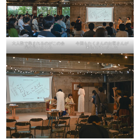
活動内容
寄り合い
会社概要
大人数で集まれるのがこの会
今回もたくさんのお客さんが
場の良いところ
来られていました
お問い合わせ
Instagram
最新のイベント情報を発信中
かかみがはら暮らし委員会とは？
メンバー図鑑
活動内容
寄り合