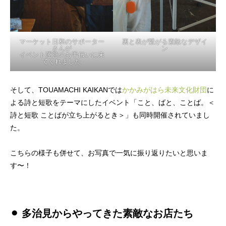
マーケット日和のサポーター
裏と表が繋がる素敵なデザイ
さんが
ン
イベント運営のお手伝いに来
てくれました
そして、TOUAMACHI KAIKANでは
かかみがはら未来文化財団
に
よる詩と短歌をテーマにしたイベント「こと、ばと、ことば。＜
詩と短歌 ことばが立ち上がるとき＞」も同時開催されていまし
た。
こちらの様子も併せて、お写真で一気に振り返りたいと思いま
す〜！
⚫︎ 多治見からやってきた素敵なお店たち