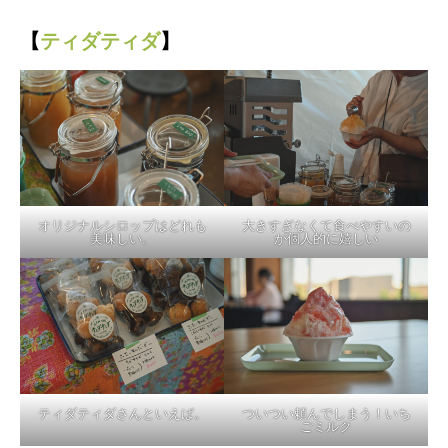
【
ティダティダ
】
オリジナルシロップはどれも
大きすぎなくて食べやすいの
美味しい。
が個人的に嬉しい
ティダティダさんといえば。
ついつい頼んでしまう！いち
ごミルク