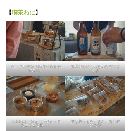
【
喫茶わに
】
ベーグルサンドの食べ応えが
お昼からビールもいただけま
すごい。
すよ
右上のコーンスープがとって
焼き菓子もたくさん。お土産
も甘くて濃厚…！
にも◎