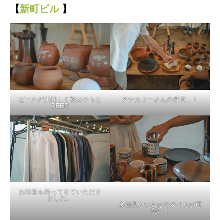
【
新町ビル
】
ビールが美味しく飲めそうな
タナカリーさんの古墳…！
BEER
お洋服も持ってきていただき
ました。
多治見といえばのタイルが可
愛い！