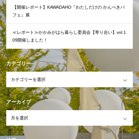
【開催レポート】KAWADAHO『わたしだけの かんぺきパ
フェ』展
≪レポート≫かかみがはら暮らし委員会【寄り合い】vol.1
09開催しました！
カテゴリー
OPEN
アーカイブ
OPEN