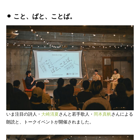
⚫︎ こと、ばと、ことば。
いま注目の詩人・
大崎清夏
さんと若手歌人・
岡本真帆
さんによる
かかみがはら暮らし委員会とは？
朗読と、トークイベントが開催されました。
メンバー図鑑