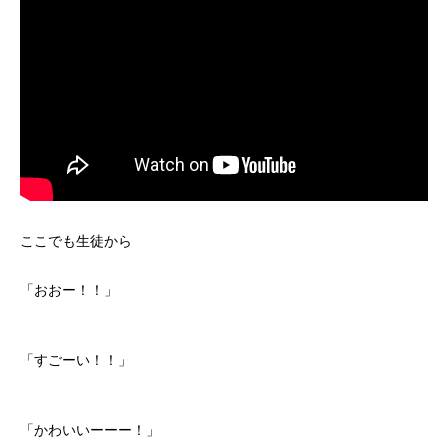
メンバー図鑑
活動内容
寄り合い
会社概要
お問い合わせ
ここでも生徒から
Instagram
最新のイベント情報を発信中
「おおー！！」
かかみがはら暮らし委員会とは？
メンバー図鑑
活動内容
寄り合
「すごーい！！」
「かわいいーーー！」