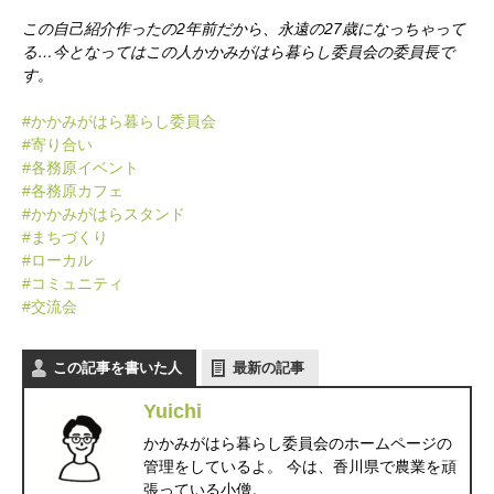
この自己紹介作ったの2年前だから、永遠の27歳になっちゃって
かかみがはら暮らし委員会とは？
メンバー図鑑
活動内容
寄り合
る…今となってはこの人かかみがはら暮らし委員会の委員長で
す。
#かかみがはら暮らし委員会
#寄り合い
#各務原イベント
#各務原カフェ
#かかみがはらスタンド
#まちづくり
#ローカル
#コミュニティ
#交流会
この記事を書いた人
最新の記事
Yuichi
かかみがはら暮らし委員会のホームページの
管理をしているよ。 今は、香川県で農業を頑
張っている小僧。