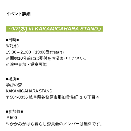
イベント詳細
「9/7(
水) in KAKAMIGAHARA STAND」
■日時■
9/7(水)
19:30～21:00（19:00受付start）
※開始10分前には受付をお済ませください。
※途中参加・退室可能
■場所■
学びの森
KAKAMIGAHARA STAND
〒504-0836 岐阜県各務原市那加雲雀町 １０丁目４
■参加費■
￥500
※かかみがはら暮らし委員会のメンバーは無料です。