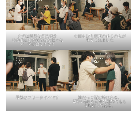
まずは簡単な自己紹介
今回も17人程度の多くの人が
その後はその場で出た様々な
来てくれました
テーマに合ワイワイ
最後はフリータイムです
誰だって悩む時はある。
2回り離れた青年に慰めてもら
う時だってある。