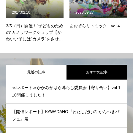
2017.02.10
2020.09.27
3/5（日）開催！”子どものため
あおぞらリトミック vol.4
の”カメラワークショップ【か
わいい子には”カメラ”をさせ
よ。】
最近の記事
おすすめ記事
≪レポート≫かかみがはら暮らし委員会【寄り合い】vol.1
10開催しました！
【開催レポート】KAWADAHO『わたしだけの かんぺきパ
フェ』展