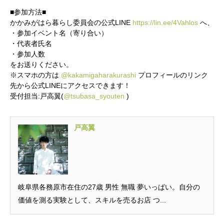
■参加方法■
かかみがはら暮らし委員会の公式LINE
https://lin.ee/4Vahlos
へ、
・参加イベント名（寄り合い）
・代表者氏名
・参加人数
かかみがはら暮らし委員会とは？
をお送りください。
※スマホの方は
@kakamigaharakurashi
プロフィールのリンク
メンバー図鑑
先から公式LINEにアクセスできます！
受付担当:戸高翼(
@tsubasa_syouten
)
活動内容
戸高翼
寄り合い
会社概要
お問い合わせ
岐阜県各務原市在住の27歳 男性 無職 夢いっぱい。自分の
価値を測る実験として、スキルを売るお店 つ...
Instagram
最新のイベント情報を発信中