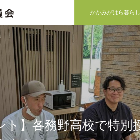
かかみがはら暮ら
ント】各務野高校で特別