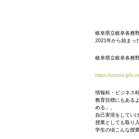
岐阜県立岐阜各務
2021年から始ま
岐阜県立岐阜各務
https://school.gifu
情報科・ビジネス
教育目標にもある
める」。
自己実現をしてい
授業としても取り
学生の頃こんな授