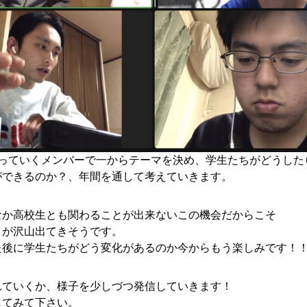
わっていくメンバーで一からテーマを決め、学生たちがどうした
ができるのか？、年間を通して考えていきます。
なか高校生とも関わることが出来ないこの機会だからこそ
とが沢山出てきそうです。
た後に学生たちがどう変化があるのか今からもう楽しみです！
メンバー図鑑
活動内容
寄り合い
会社概要
れていくか、様子を少しづつ発信していきます！
してみて下さい。