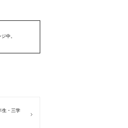
ンジ中。
年生・三学