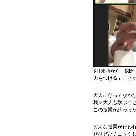
寄り合い
会社概要
お問い合わせ
3月末頃から、関
力をつける」
こと
Instagram
大人になってなか
我々大人も学ぶこ
この授業が終わっ
かかみがはら暮らし委員会とは？
どんな授業が行わ
お問い合わせ
Instagram
ぜひぜひチェック