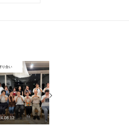
い
寄り合い
12
2024.10.14