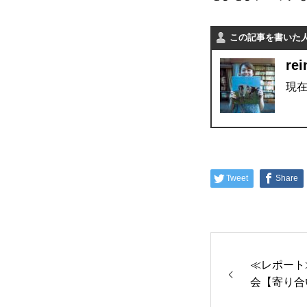
この記事を書いた
rei
現
Tweet
Share
≪レポート
会【寄り合い