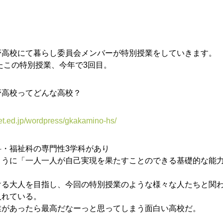
野高校にて暮らし委員会メンバーが特別授業をしていきます。
ったこの特別授業、今年で3回目。
野高校ってどんな高校？
-net.ed.jp/wordpress/gkakamino-hs/
科・福祉科の専門性3学科があり
ように「一人一人が自己実現を果たすことのできる基礎的な能
ける大人を目指し、今回の特別授業のような様々な人たちと関
入れている。
業があったら最高だなーっと思ってしまう面白い高校だ。