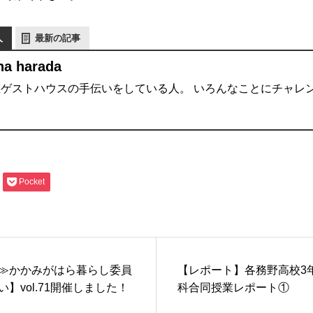
人
最新の記事
na harada
在ゲストハウスの手伝いをしている人。 いろんなことにチャレ
Pocket
≫かかみがはら暮らし委員
【レポート】各務野高校3
】vol.71開催しました！
科合同授業レポート①