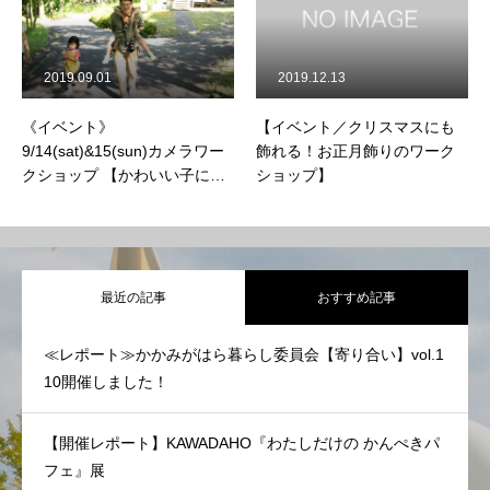
2019.09.01
2019.12.13
《イベント》
【イベント／クリスマスにも
9/14(sat)&15(sun)カメラワー
飾れる！お正月飾りのワーク
クショップ 【かわいい子には
ショップ】
『カメラ』をさせよvol.9】
×【もっとわくわく研究所】コ
ラボ企画
最近の記事
おすすめ記事
≪レポート≫かかみがはら暮らし委員会【寄り合い】vol.1
10開催しました！
【開催レポート】KAWADAHO『わたしだけの かんぺきパ
フェ』展