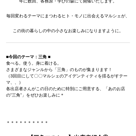
年に数回、各務原・学びの森にて開催いたします。
毎回変わるテーマにまつわるヒト・モノに出会えるマルシェが、
この街の暮らしの中の小さなお楽しみになりますように。
■今回のテーマ：三角 ■
食べる。使う。身に着ける。
さまざまなジャンルから「三角」のものが集まります！
（3回目にして〇〇マルシェのアイデンティティを揺るがすテー
マ、、）
各出店者さんがこの日のために特別にご用意する、「あのお店
の”三角”」をぜひお楽しみに＊
＊＊＊＊＊＊＊＊＊＊