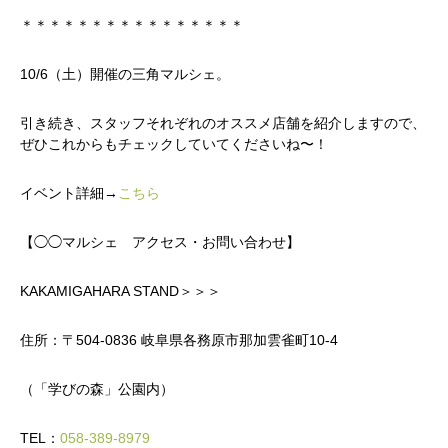
活動内容
＊＊＊＊＊＊＊＊＊＊＊＊＊＊＊＊
寄り合い
10/6（土）開催の三角マルシェ。
会社概要
引き続き、スタッフそれぞれのオススメ店舗を紹介しますので、
ぜひこれからもチェックしていてくださいね〜！
お問い合わせ
イベント詳細→
こちら
Instagram
最新のイベント情報を発信中
【◯◯マルシェ アクセス・お問い合わせ】
かかみがはら暮らし委員会とは？
メンバー図鑑
活動内容
寄り合
KAKAMIGAHARA STAND＞＞＞
住所：〒504-0836 岐阜県各務原市那加雲雀町10‐4
（「学びの森」公園内）
TEL：
058-389-8979