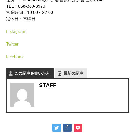
TEL：058-389-8979
営業時間：10:00～22:00
かかみがはら暮らし委員会とは？
定休日：木曜日
メンバー図鑑
Instagram
活動内容
Twitter
facebook
寄り合い
会社概要
この記事を書いた人
最新の記事
STAFF
お問い合わせ
Instagram
最新のイベント情報を発信中
かかみがはら暮らし委員会とは？
メンバー図鑑
活動内容
寄り合