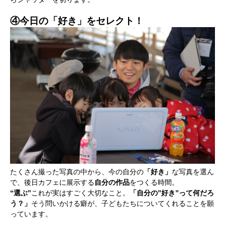
④今日の「好き」をセレクト！
活動内容
寄り合い
会社概要
お問い合わせ
Instagram
最新のイベント情報を発信中
かかみがはら暮らし委員会とは？
メンバー図鑑
活動内容
寄り合
たくさん撮った写真の中から、今の自分の
「好き」
な写真を選ん
で、後日カフェに展示する
自分の作品
をつくる時間。
“選ぶ”
これが実はすごく大切なこと。
「自分の”好き”って何だろ
う？」
そう問いかける癖が、子どもたちについてくれることを願
っています。