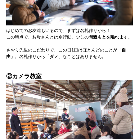
はじめてのお友達もいるので、まずは名札作りから！
この時点で、お母さんとは別行動。少しの間
親もとを離れます
。
さおり先生のこだわりで、この日1日はほとんどのことが
「自
由」
。名札作りから「ダメ」なことはありません。
②カメラ教室