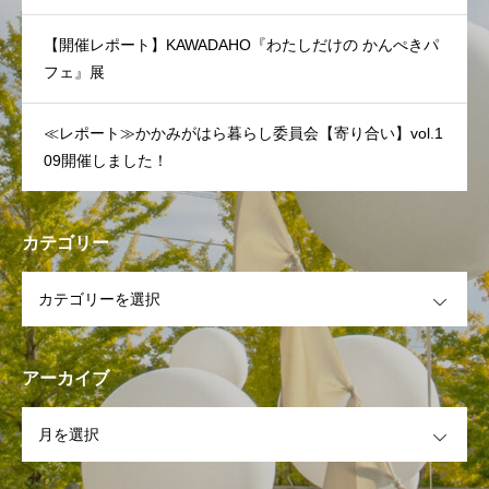
【開催レポート】KAWADAHO『わたしだけの かんぺきパ
フェ』展
≪レポート≫かかみがはら暮らし委員会【寄り合い】vol.1
09開催しました！
カテゴリー
OPEN
アーカイブ
OPEN