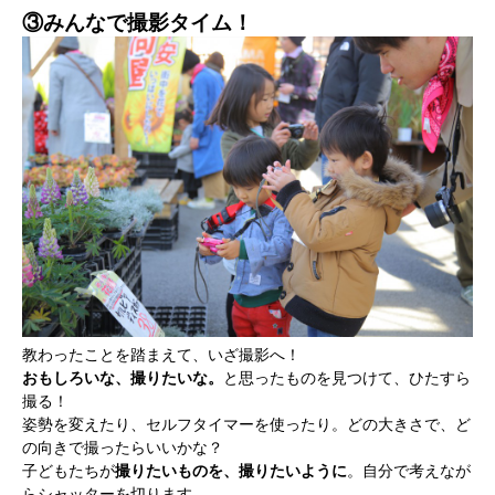
③みんなで撮影タイム！
教わったことを踏まえて、いざ撮影へ！
おもしろいな、撮りたいな。
と思ったものを見つけて、ひたすら
撮る！
姿勢を変えたり、セルフタイマーを使ったり。どの大きさで、ど
かかみがはら暮らし委員会とは？
の向きで撮ったらいいかな？
子どもたちが
撮りたいものを、撮りたいように
。自分で考えなが
メンバー図鑑
らシャッターを切ります。