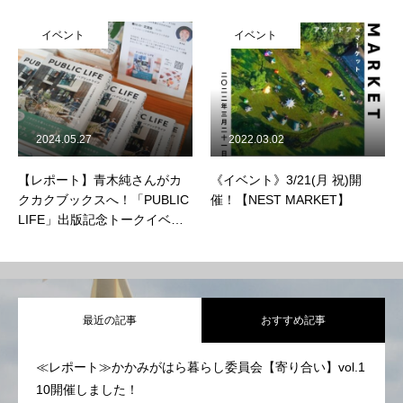
イベント
イベント
2024.05.27
2022.03.02
【レポート】青木純さんがカ
《イベント》3/21(月 祝)開
クカクブックスへ！「PUBLIC
催！【NEST MARKET】
LIFE」出版記念トークイベン
トが開催されました！
最近の記事
おすすめ記事
≪レポート≫かかみがはら暮らし委員会【寄り合い】vol.1
10開催しました！