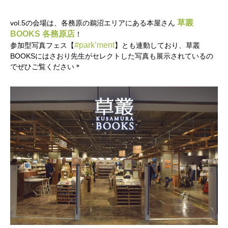
草叢
vol.5の会場は、各務原の鵜沼エリアにある本屋さん
BOOKS 各務原店
！
#park’ment
参加型写真フェス【
】とも連動しており、草叢
BOOKSにはさおり先生がセレクトした写真も展示されているの
でぜひご覧ください＊