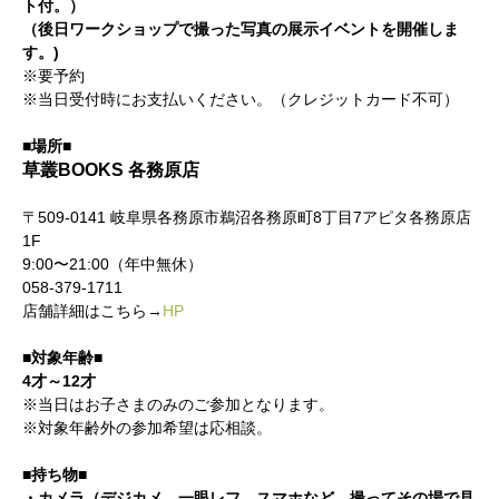
ト付。）
（後日ワークショップで撮った写真の展示イベントを開催しま
す。)
※要予約
※当日受付時にお支払いください。（クレジットカード不可）
■場所■
草叢BOOKS 各務原店
〒509-0141 岐阜県各務原市鵜沼各務原町8丁目7アピタ各務原店
1F
9:00〜21:00（年中無休）
058-379-1711
店舗詳細はこちら→
HP
■対象年齢■
4才～12才
※当日はお子さまのみのご参加となります。
※対象年齢外の参加希望は応相談。
■持ち物■
・カメラ（デジカメ、一眼レフ、スマホなど、撮ってその場で見