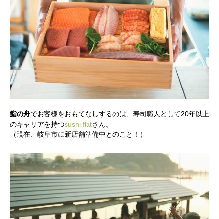
鮨の舟
でお客様をおもてなしするのは、寿司職人として20年以上
のキャリアを持つ
sushi flat
さん。
（現在、岐阜市に新店舗準備中とのこと！）