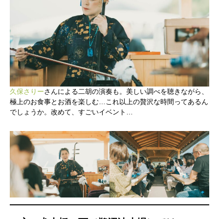
かかみがはら暮らし委員会とは？
メンバー図鑑
活動内容
寄り合い
久保さりー
さんによる二胡の演奏も。美しい調べを聴きながら、
極上のお食事とお酒を楽しむ…これ以上の贅沢な時間ってあるん
会社概要
でしょうか。改めて、すごいイベント…
お問い合わせ
Instagram
最新のイベント情報を発信中
かかみがはら暮らし委員会とは？
メンバー図鑑
活動内容
寄り合