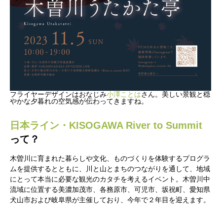
フライヤーデザインはおなじみ
小澤ことは
さん。美しい景観と穏
やかな夕暮れの空気感が伝わってきますね。
日本ライン・KISOGAWA River to Summit
って？
木曽川に育まれた暮らしや文化、ものづくりを体験するプログラ
ムを提供するとともに、川と山とまちのつながりを通して、地域
にとって本当に必要な観光のカタチを考えるイベント。木曽川中
流域に位置する美濃加茂市、各務原市、可児市、坂祝町、愛知県
犬山市および岐阜県が主催しており、今年で２年目を迎えます。