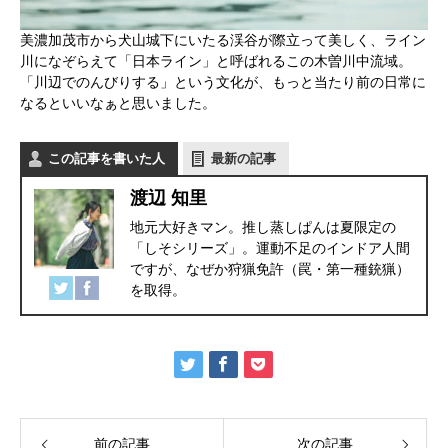
美濃加茂市から犬山城下にいたる渓谷が際立って美しく、ライン
川になぞらえて「日本ライン」と呼ばれるこの木曽川中流域。
「川辺でのんびりする」という文化が、もっと当たり前の日常に
なるといいなぁと思いました。
この記事を書いた人
最新の記事
渡辺 知里
地元大好きマン。推し蒸しぱんは夏限定の
「しそシリーズ」。運動不足のインドア人間
ですが、なぜか狩猟免許（罠・第一種銃猟）
を取得。
前の記事
次の記事