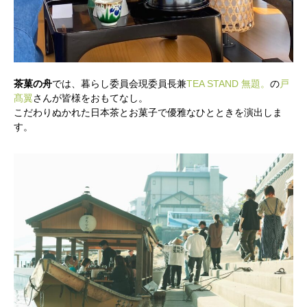
茶菓の舟
では、暮らし委員会現委員長兼
TEA STAND 無題。
の
戸
髙翼
さんが皆様をおもてなし。
こだわりぬかれた日本茶とお菓子で優雅なひとときを演出しま
す。