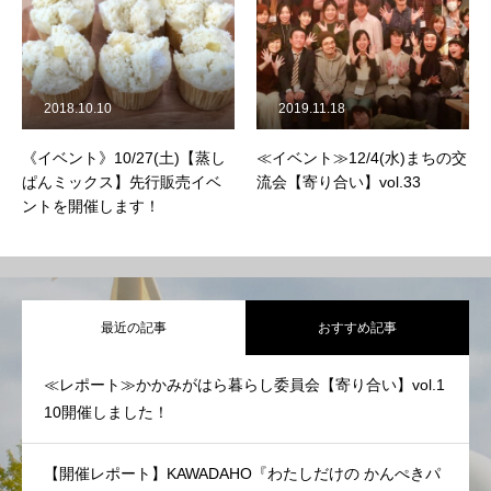
2018.10.10
2019.11.18
《イベント》10/27(土)【蒸し
≪イベント≫12/4(水)まちの交
ぱんミックス】先行販売イベ
流会【寄り合い】vol.33
ントを開催します！
最近の記事
おすすめ記事
≪レポート≫かかみがはら暮らし委員会【寄り合い】vol.1
10開催しました！
【開催レポート】KAWADAHO『わたしだけの かんぺきパ