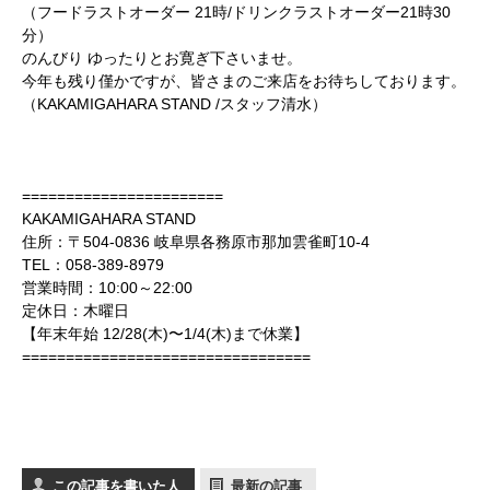
（フードラストオーダー 21時/ドリンクラストオーダー21時30
分）
のんびり ゆったりとお寛ぎ下さいませ。
今年も残り僅かですが、皆さまのご来店をお待ちしております。
（KAKAMIGAHARA STAND /スタッフ清水）
かかみがはら暮らし委員会とは？
=======================
メンバー図鑑
KAKAMIGAHARA STAND
住所：〒504-0836 岐阜県各務原市那加雲雀町10‐4
活動内容
TEL：058-389-8979
営業時間：10:00～22:00
定休日：木曜日
寄り合い
【年末年始 12/28(木)〜1/4(木)まで休業】
=================================
会社概要
お問い合わせ
Instagram
最新のイベント情報を発信中
この記事を書いた人
最新の記事