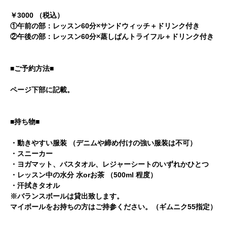
￥3000 （税込）
①午前の部：レッスン60分×サンドウィッチ＋ドリンク付き
②午後の部：レッスン60分×蒸しぱんトライフル＋ドリンク付き
■ご予約方法■
ページ下部に記載。
■持ち物■
・動きやすい服装 （デニムや締め付けの強い服装は不可）
・スニーカー
・ヨガマット、バスタオル、レジャーシートのいずれかひとつ
・レッスン中の水分 水orお茶 （500ml 程度）
・汗拭きタオル
※バランスボールは貸出致します。
マイボールをお持ちの方はご持参ください。（ギムニク55指定）