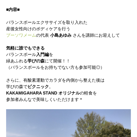
■内容■
バランスボールエクササイズを取り入れた
産後女性向けのボディケアを行う
プーソワメーム
の代表
小島あゆみ
さんを講師にお迎えして
気軽に誰でもできる
バランスボール
入門編
を
緑あふれる
学びの森
にて開催！！
（バランスボールをお持ちでない方も参加可能◎）
さらに、有酸素運動でカラダを内側から整えた後は
学びの森で
ピクニック
。
KAKAMIGAHARA STAND オリジナル
の軽食を
参加者みんなで美味しくいただけます＊