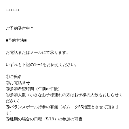
++++++
ご予約受付中＊
■予約方法■
お電話またはメールにて承ります。
いずれも下記の1〜4をお伝えください。
①ご氏名
②お電話番号
③参加希望時間（午前or午後）
④参加人数（小さなお子様連れの方はお子様の人数もおしらせく
ださい）
⑤バランスボール持参の有無（ギムニク55指定とさせて頂きま
す）
⑥延期の場合の日程（5/19）の参加の可否