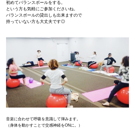
初めてバランスボールをする。
という方も気軽にご参加くださいね。
バランスボールの貸出しも出来ますので
持っていない方も大丈夫です◎
かかみがはら暮らし委員会とは？
メンバー図鑑
活動内容
寄り合い
会社概要
お問い合わせ
音楽に合わせて呼吸を意識して弾みます。
（身体を動かすことで交感神経をONに。）
Instagram
最新のイベント情報を発信中