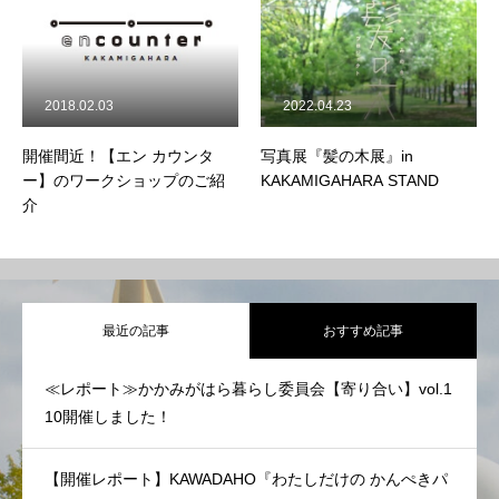
2018.02.03
2022.04.23
開催間近！【エン カウンタ
写真展『髪の木展』in
ー】のワークショップのご紹
KAKAMIGAHARA STAND
介
最近の記事
おすすめ記事
≪レポート≫かかみがはら暮らし委員会【寄り合い】vol.1
10開催しました！
【開催レポート】KAWADAHO『わたしだけの かんぺきパ