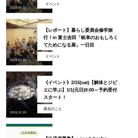
イベント
2023.04.11
【レポート】暮らし委員会修学旅
行！in 富士吉田「岐阜のおもしろく
てためになる展」一日目
イベント
2023.03.26
《イベント》2/15(sat)【解体とジビ
エに学ぶ】1/1(元日)0:00～予約受付
スタート！
過去のこと
2019.12.26