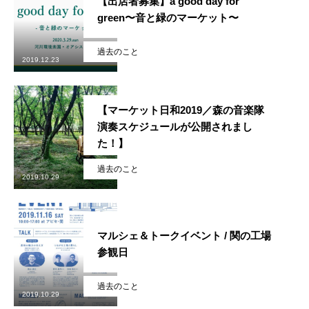
【出店者募集】a good day for
green〜音と緑のマーケット〜
過去のこと
2019.12.23
【マーケット日和2019／森の音楽隊
演奏スケジュールが公開されまし
た！】
過去のこと
2019.10.29
かかみがはら暮らし委員会とは？
メンバー図鑑
マルシェ＆トークイベント / 関の工場
参観日
活動内容
過去のこと
寄り合い
2019.10.29