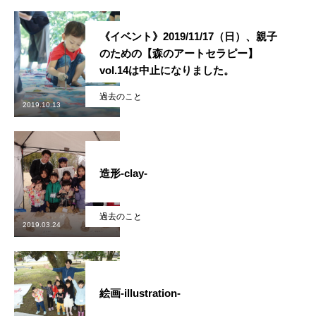
会社概要
《イベント》2019/11/17（日）、親子
のための【森のアートセラピー】
お問い合わせ
vol.14は中止になりました。
Instagram
最新のイベント情報を発信中
過去のこと
2019.10.13
かかみがはら暮らし委員会とは？
メンバー図鑑
活動内容
寄り合
造形-clay-
過去のこと
2019.03.24
絵画-illustration-