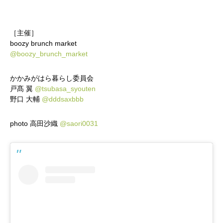
Instagram
最新のイベント情報を発信中
［主催］
かかみがはら暮らし委員会とは？
メンバー図鑑
活動内容
寄り合
boozy brunch market
@boozy_brunch_market
かかみがはら暮らし委員会
戸髙 翼
@tsubasa_syouten
野口 大輔
@dddsaxbbb
photo 高田沙織
@saori0031