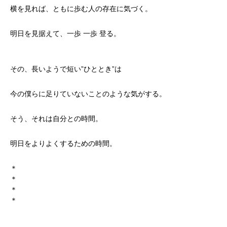
横を見れば、ともに歩む人の存在に気づく。
明日を見据えて、一歩 一歩 登る。
その、長いようで短い”ひととき”は
かかみがはら暮らし委員会とは？
今の僕らに足りていないことのような気がする。
メンバー図鑑
そう、それは自分との時間。
活動内容
明日をよりよくするための時間。
寄り合い
＊
＊
会社概要
＊
＊
お問い合わせ