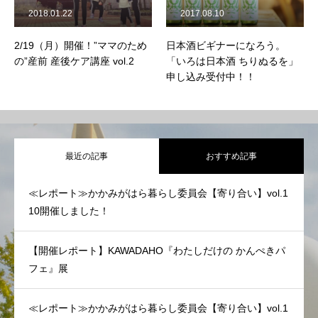
2018.01.22
2017.08.10
2/19（月）開催！”ママのため
日本酒ビギナーになろう。
の”産前 産後ケア講座 vol.2
「いろは日本酒 ちりぬるを」
申し込み受付中！！
最近の記事
おすすめ記事
≪レポート≫かかみがはら暮らし委員会【寄り合い】vol.1
10開催しました！
【開催レポート】KAWADAHO『わたしだけの かんぺきパ
フェ』展
≪レポート≫かかみがはら暮らし委員会【寄り合い】vol.1