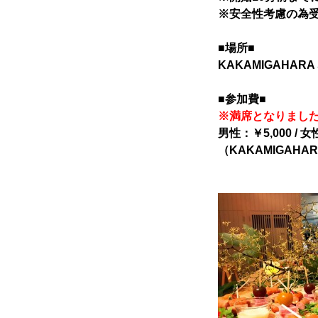
寄り合い
※安全性考慮の為
■場所■
KAKAMIGAHAR
会社概要
■参加費■
※満席となりました
男性：￥5,000 / 女
お問い合わせ
（KAKAMIGAHA
Instagram
かかみがはら暮らし委員会とは？
お問い合わせ
Instagram