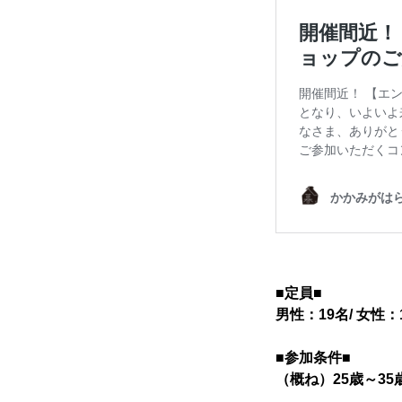
■定員■
男性：19名/ 女性：
■参加条件■
（概ね）25歳～3