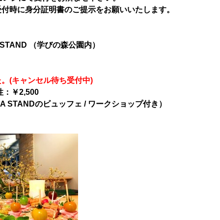
受付時に身分証明書のご提示をお願いいたします。
A STAND （学びの森公園内）
。(キャンセル待ち受付中)
性：￥2,500
RA STANDのビュッフェ / ワークショップ付き）
メンバー図鑑
活動内容
寄り合い
会社概要