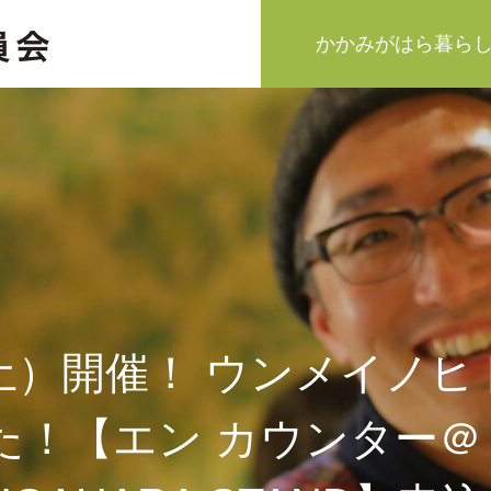
かかみがはら暮ら
（土）開催！ ウンメイノヒト
た！【エン カウンター＠