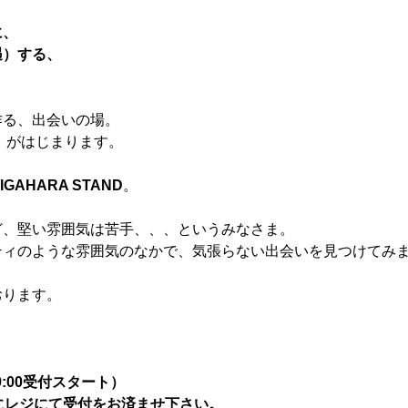
に、
遇）する、
作る、出会いの場。
】
がはじまります。
？
IGAHARA STAND
。
ど、堅い雰囲気は苦手、、、というみなさま。
ティのような雰囲気のなかで、気張らない出会いを見つけてみ
おります。
19:00受付スタート）
にレジにて受付をお済ませ下さい。