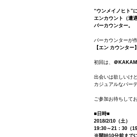
“ウンメイノヒト”
エンカウント（遭
バーカウンター。
バーカウンターが
【エン カウンター
かかみがはら暮らし委員会とは
初回は、
＠KAKAM
出会いは欲しいけ
メンバー図鑑
カジュアルなパー
ご参加お待ちして
活動内容
■日時■
2018/2/10（土）
19:30～21：30（
※開始10分前まで