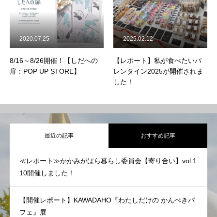
2020.07.25
2025.02.12
8/16～8/26開催！【しだへの
【レポート】私が食べたいバ
扉：POP UP STORE】
レンタイン2025が開催されま
した！
最近の記事
おすすめ記事
≪レポート≫かかみがはら暮らし委員会【寄り合い】vol.1
10開催しました！
【開催レポート】KAWADAHO『わたしだけの かんぺきパ
フェ』展