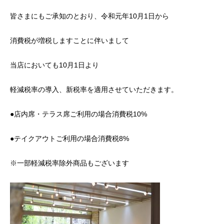
皆さまにもご承知のとおり、令和元年
10
月
1
日から
消費税が増税しますことに伴いまして
当店においても
10
月
1
日より
軽減税率の導入、新税率を適用させていただきます。
●
店内席・テラス席ご利用の場合
消費税
10%
●
テイクアウトご利用の場合
消費税
8%
※
一部軽減税率除外商品もございます