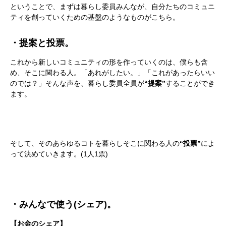
ということで、まずは暮らし委員みんなが、自分たちのコミュニ
ティを創っていくための基盤のようなものがこちら。
・提案と投票。
これから新しいコミュニティの形を作っていくのは、僕らも含
め、そこに関わる人。「あれがしたい。」「これがあったらいい
のでは？」そんな声を、暮らし委員全員が
“提案”
することができ
ます。
かかみがはら暮らし委員会とは？
そして、そのあらゆるコトを暮らしそこに関わる人の
“投票”
によ
って決めていきます。(1人1票)
メンバー図鑑
活動内容
・みんなで使う(シェア)。
寄り合い
【お金のシェア】