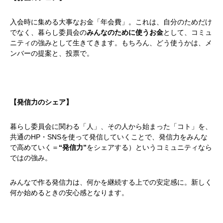
会社概要
入会時に集める大事なお金「年会費」。これは、自分のためだけ
お問い合わせ
でなく、暮らし委員会の
みんなのために使うお金
として、コミュ
ニティの強みとして生きてきます。もちろん、どう使うかは、メ
Instagram
最新のイベント情報を発信中
ンバーの提案と、投票で。
かかみがはら暮らし委員会とは？
メンバー図鑑
活動内容
寄り合
【発信力のシェア】
暮らし委員会に関わる「人」、その人から始まった「コト」を、
共通のHP・SNSを使って発信していくことで、発信力をみんな
で高めていく＝
“発信力”
をシェアする）というコミュニティなら
ではの強み。
みんなで作る発信力は、何かを継続する上での安定感に。新しく
何か始めるときの安心感となります。