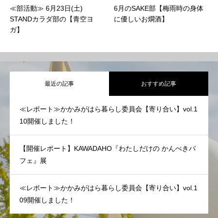
6月のSAKE部【梅雨時の身体
2/14・17・28開催！2月の
に優しいお燗酒】
STAND SAKE部
vol.4/vol.5/vol.6
最近の記事
おすすめ記事
≪レポート≫かかみがはら暮らし委員会【寄り合い】vol.1
10開催しました！
【開催レポート】KAWADAHO『わたしだけの かんぺきパ
フェ』展
≪レポート≫かかみがはら暮らし委員会【寄り合い】vol.1
09開催しました！