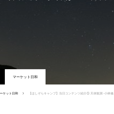
マーケット日和
ーケット日和
【ほしぞらキャンプ】当日コンテンツ紹介⑤ 天体観測 -小林修