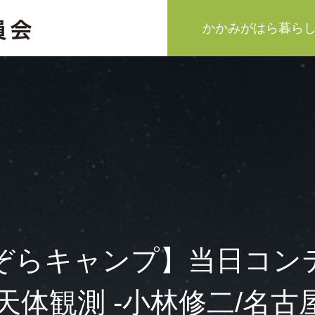
かかみがはら暮ら
ぞらキャンプ】当日コン
天体観測 -小林修二/名古