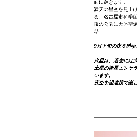
面に輝きます。
満天の星空を見上
る、名古屋市科学
夜の公園に天体望
◎
————————
9月下旬の夜８時
火星は、過去には
土星の衛星エンケ
います。
夜空を望遠鏡で楽
————————