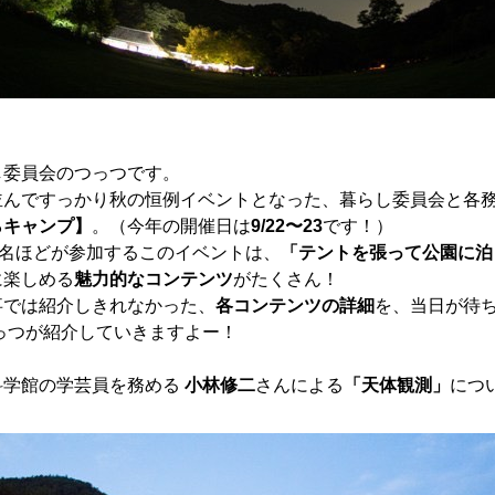
し委員会のつっつです。
？
並んですっかり秋の恒例イベントとなった、暮らし委員会と各
らキャンプ】
。（今年の開催日は
9/22〜23
です！）
0名ほどが参加するこのイベントは、
「テントを張って公園に泊
に楽しめる
魅力的なコンテンツ
がたくさん！
事では紹介しきれなかった、
各コンテンツの詳細
を、当日が待
っつが紹介していきますよー！
科学館の学芸員を務める
小林修二
さんによる
「天体観測」
につ