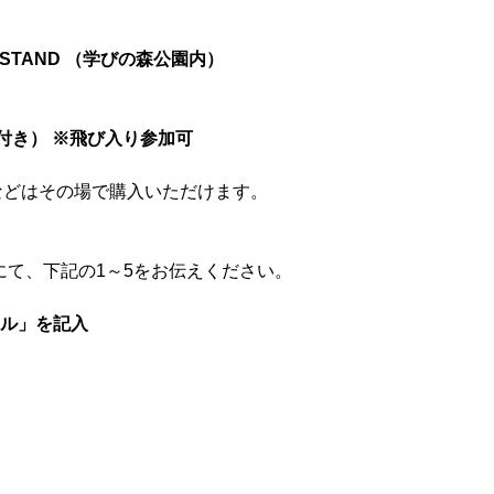
A STAND （学びの森公園内）
ク付き） ※飛び入り参加可
などはその場で購入いただけます。
ルにて、下記の1～5をお伝えください。
トル」を記入
メンバー図鑑
活動内容
寄り合い
会社概要