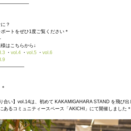
———————
なに？
レポートをぜひ1度ご覧ください＊
—
様はこちらから↓
l.3
・
vol.4
・
vol.5
・
vol.6
l.9
——————
＊＊
い】vol.14は、初めて KAKAMIGAHARA STAND を飛
原にあるコミュニティースペース「AKICHI」にて開催しました