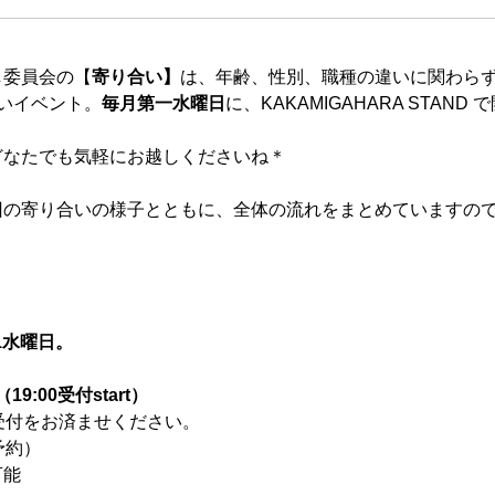
し委員会の【
寄り合い】
は、年齢、性別、職種の違いに関わら
いイベント。
毎月第一水曜日
に、KAKAMIGAHARA STAN
どなたでも気軽にお越しくださいね＊
？
回の寄り合いの様子とともに、全体の流れをまとめていますの
1水曜日。
19:00受付start）
受付をお済ませください。
予約）
可能