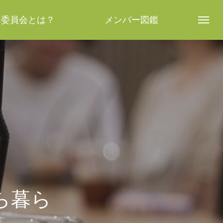
し委員会とは？
メンバー図鑑
ら暮ら