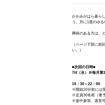
かかみがはら暮ら
う、月に1度のゆる
興味のある方は、
かかみがはら暮らし委員会とは
（ページ下部に前
い。）
メンバー図鑑
■次回の日時■
7/4（水）※毎月第
19：30～22：00 （
活動内容
※開始10分前には
※定員30名程（要
※途中参加、退室