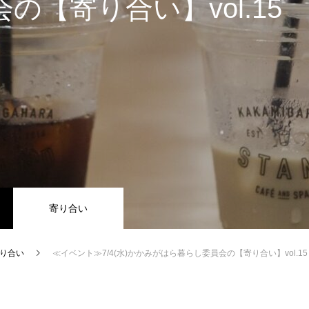
の【寄り合い】vol.15
寄り合い
り合い
≪イベント≫7/4(水)かかみがはら暮らし委員会の【寄り合い】vol.15