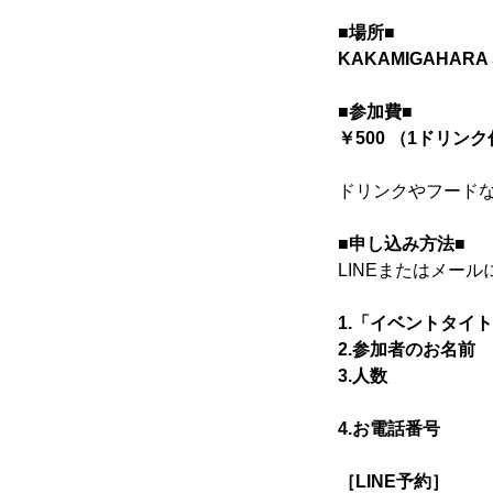
寄り合い
■場所■
KAKAMIGAHAR
■参加費■
会社概要
￥500 （1ドリン
ドリンクやフード
お問い合わせ
■申し込み方法■
LINEまたはメー
1.「イベントタイ
Instagram
2.参加者のお名前
3.人数
4.お電話番号
かかみがはら暮らし委員会とは？
［LINE予約］
お問い合わせ
Instagram