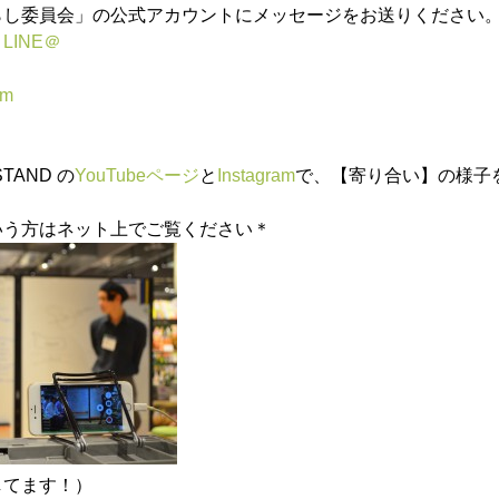
らし委員会」の公式アカウントにメッセージをお送りください
→
LINE＠
om
STAND の
YouTubeページ
と
Instagram
で、【寄り合い】の様子
いう方はネット上でご覧ください＊
してます！）