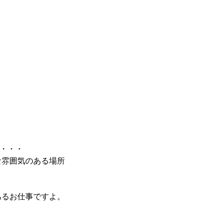
く・・・
最新のイベント情報を発信中
な雰囲気のある場所
あるお仕事ですよ。