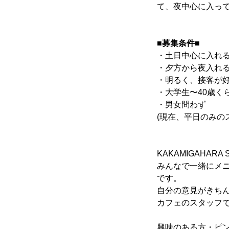
て、夜中心に入っ
寄り合い
■募集条件■
・土日中心に入れ
会社概要
・夕方から夜入れ
・明るく、接客が
・大学生〜40歳く
・男女問わず
お問い合わせ
(現在、平日のみの
KAKAMIGAHA
Instagram
みんなで一緒にメ
です。
自分の意見がきち
カフェのスタッフ
かかみがはら暮らし委員会とは？
お問い合わせ
Instagram
興味のある方・ピ