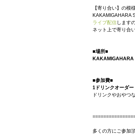
寄り合い
【寄り合い】の模
KAKAMIGAHARA
ライブ配信
します
ネット上で寄り合
会社概要
■場所■
KAKAMIGAHAR
お問い合わせ
■参加費■
1ドリンクオーダ
Instagram
ドリンクやおやつ
===============
かかみがはら暮らし委員会とは？
多くの方にご参加
お問い合わせ
Instagram