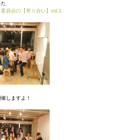
った
員会の【寄り合い】vol.1
開催しますよ！