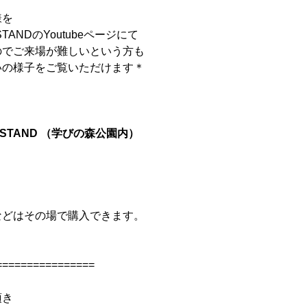
様を
 STANDのYoutubeページにて
のでご来場が難しいという方も
いの様子をご覧いただけます＊
A STAND （学びの森公園内）
ー
などはその場で購入できます。
================
メンバー図鑑
活動内容
寄り合い
会社概要
頂き