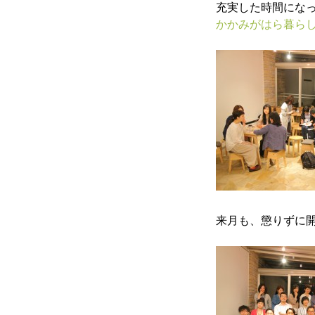
充実した時間にな
かかみがはら暮らし委
来月も、
懲りずに