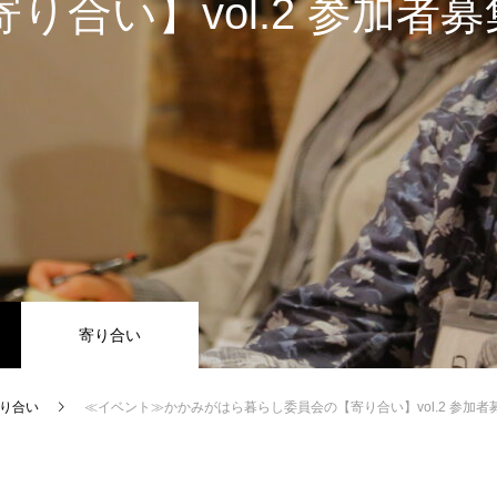
り合い】vol.2 参加者
寄り合い
り合い
≪イベント≫かかみがはら暮らし委員会の【寄り合い】vol.2 参加者