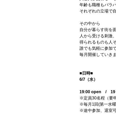
年齢も職種もバラ
それぞれの立場で
その中から
自分が暮らす街を
人から受ける刺激
得られるものも人
かかみがはら暮らし委員会とは
誰でも気軽に参加
毎月開催していき
メンバー図鑑
■日時■
6/7（水）
19:00 open / 1
活動内容
※定員30名程（要
※毎月1回(第一水
※途中参加、退室