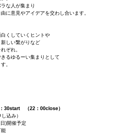
バラな人が集まり
自由に意見やアイデアを交わし合います。
面白くしていくヒントや
、新しい繋がりなど
それぞれ。
？
できるゆるーい集まりとして
ます。
9：30start （22：00close）
申し込み）
曜日)開催予定
可能