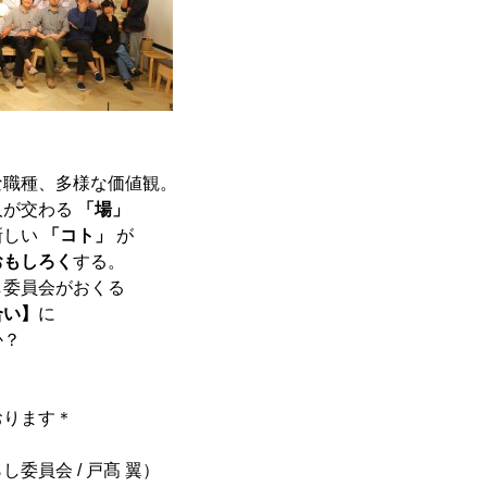
な職種、多様な価値観。
人が交わる
「場」
新しい
「コト」
が
おもしろく
する。
し委員会がおくる
合い】
に
か？
おります＊
委員会 / 戸髙 翼）