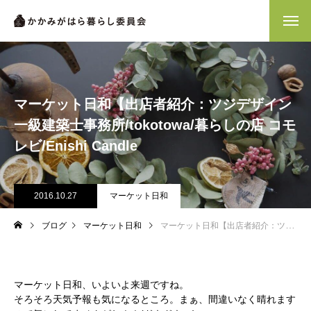
マーケット日和【出店者紹介：ツジデザイン
一級建築士事務所/tokotowa/暮らしの店 コモ
レビ/Enishi Candle
2016.10.27
マーケット日和
ブログ
マーケット日和
マーケット日和【出店者紹介：ツジデザイン一級建築士事務所/tokotowa/暮らしの店 コモレビ/Enishi Candle
マーケット日和、いよいよ来週ですね。
そろそろ天気予報も気になるところ。まぁ、間違いなく晴れます