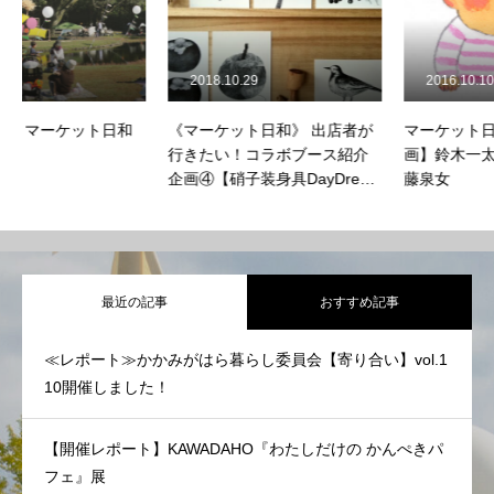
2018.10.29
2016.10.10
《マーケット日和》 出店者が
マーケット日和【特別連動企
行きたい！コラボブース紹介
画】鈴木一太郎/工藤ノリコ/遠
企画④【硝子装身具DayDream
藤泉女
× きいろの戸口（E-34）】
最近の記事
おすすめ記事
≪レポート≫かかみがはら暮らし委員会【寄り合い】vol.1
10開催しました！
【開催レポート】KAWADAHO『わたしだけの かんぺきパ
フェ』展