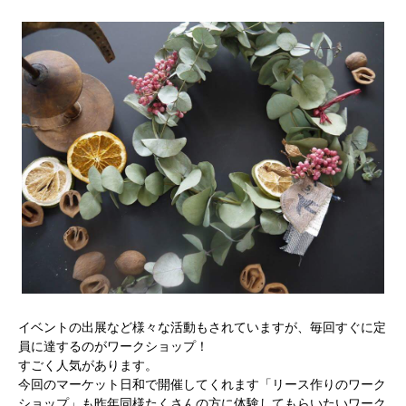
活動内容
寄り合い
会社概要
お問い合わせ
Instagram
最新のイベント情報を発信中
かかみがはら暮らし委員会とは？
メンバー図鑑
活動内容
寄り合
イベントの出展など様々な活動もされていますが、毎回すぐに定
員に達するのがワークショップ！
すごく人気があります。
今回のマーケット日和で開催してくれます「リース作りのワーク
ショップ」も昨年同様たくさんの方に体験してもらいたいワーク