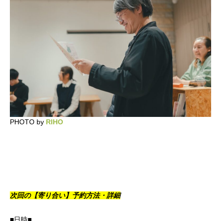
PHOTO by
RIHO
次回の【寄り合い】予約方法・詳細
かかみがはら暮らし委員会とは？
メンバー図鑑
■日時■