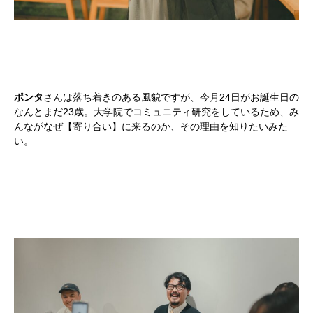
会社概要
お問い合わせ
Instagram
最新のイベント情報を発信中
ポンタ
さんは落ち着きのある風貌ですが、今月24日がお誕生日の
なんとまだ23歳。大学院でコミュニティ研究をしているため、み
かかみがはら暮らし委員会とは？
メンバー図鑑
活動内容
寄り合
んながなぜ【寄り合い】に来るのか、その理由を知りたいみた
い。