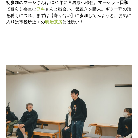
初参加の
マーシ
さんは2021年に各務原へ移住。
マーケット日和
で暮らし委員の
フキ
さんと出会い、箸置きを購入。ギター部の話
を聴くにつれ、まずは【寄り合い】に参加してみようと。お気に
入りは市役所近くの
明治茶房
とは渋い！