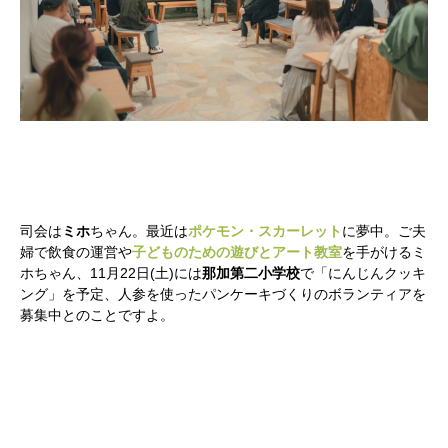
司会は
ミホ
ちゃん。最近は
ポケモン・スカーレット
に夢中。ご夫
婦で飲食の運営や
子どものための遊びとアート教室
を手がけるミ
ホちゃん、11月22日(土)には
那加第二小学校
で「にんじんクッキ
ング」を予定、人参を使ったパンケーキづくりのボランティアを
募集中とのことですよ。