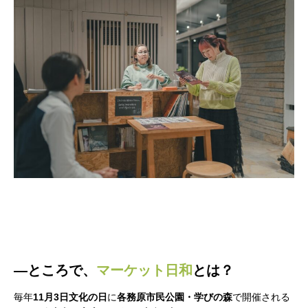
―ところで、
マーケット日和
とは？
毎年
11月3日文化の日
に
各務原市民公園・学びの森
で開催される