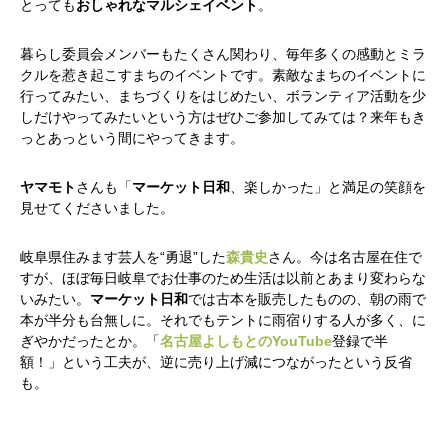
とっても
おしゃれなマルシェイベント
。
暮らし委員会メンバーもたくさん関わり、毎年多くの感動とミラ
クルを惹き起こすまちのイベントです。素敵なまちのイベントに
行ってみたい、まちづくりをはじめたい、ボランティア活動を少
しだけやってみたいという方はぜひご参加してみては？来年もき
っとあっという間にやってきます。
ヤマモト
さんも「
マーケット日和
、楽しかった」と満足の笑顔を
見せてくださいました。
岐阜県住みます芸人を“勇退”した
森貴史
さん。今は名古屋在住で
すが、ほぼ毎日岐阜でお仕事のため生活は以前とあまり変わらな
いみたい。
マーケット日和
では古本を販売したものの、朝の雨で
本が半分も台無しに。それでもテントに雨宿りする人が多く、に
ぎやかだったとか。「
名古屋よしもとのYouTube
登録で半
額！」という工夫が、逆に売り上げ減につながったという反省
も。