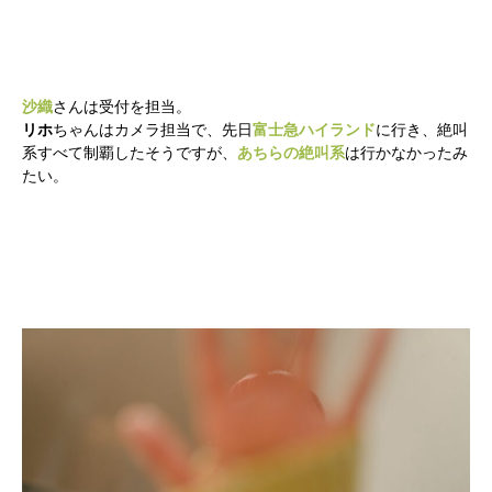
沙織
さんは受付を担当。
リホ
ちゃんはカメラ担当で、先日
富士急ハイランド
に行き、絶叫
系すべて制覇したそうですが、
あちらの絶叫系
は行かなかったみ
たい。