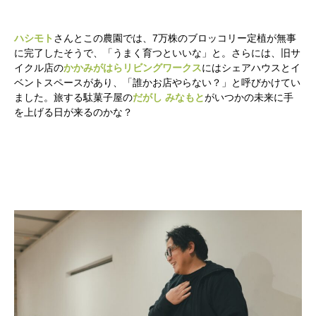
ハシモト
さんとこの農園では、7万株のブロッコリー定植が無事
に完了したそうで、「うまく育つといいな」と。さらには、旧サ
イクル店の
かかみがはらリビングワークス
にはシェアハウスとイ
ベントスペースがあり、「誰かお店やらない？」と呼びかけてい
ました。旅する駄菓子屋の
だがし みなもと
がいつかの未来に手
を上げる日が来るのかな？