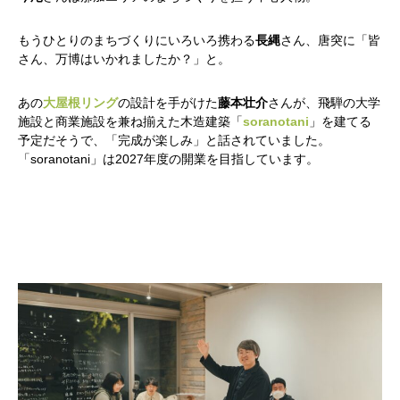
もうひとりのまちづくりにいろいろ携わる
長縄
さん、唐突に「皆
さん、万博はいかれましたか？」と。
あの
大屋根リング
の設計を手がけた
藤本壮介
さんが、飛騨の大学
施設と商業施設を兼ね揃えた木造建築「
soranotani
」を建てる
予定だそうで、「完成が楽しみ」と話されていました。
「soranotani」は2027年度の開業を目指しています。