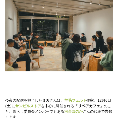
今夜の配信を担当した
ミカ
さんは、
羊毛フェルト
作家。12月6日
(土)に
サンビルストア
を中心に開催される「
リペアカフェ
」のこ
と、暮らし委員会メンバーでもある
河合ほのか
さんの代役で告知
します。