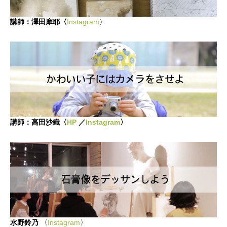
かかみがはら暮らし委員会とは？
講師：澤田摩耶〈
Instagra
m
〉
メンバー図鑑
活動内容
寄り合い
会社概要
講師：
高田沙織〈
HP
／
Instagram
〉
お問い合わせ
Instagram
最新のイベント情報を発信中
かかみがはら暮らし委員会とは？
メンバー図鑑
活動内容
寄り合
水野鈴乃
〈
Instagram
〉