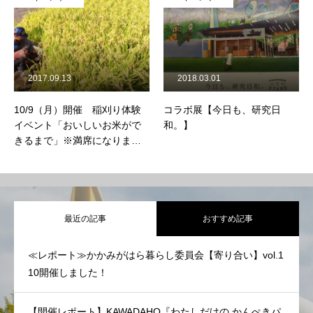
2017.09.13
2018.03.01
10/9（月）開催 稲刈り体験
コラボ展【今日も、研究日
イベント「おいしいお米がで
和。】
きるまで」※満席になりまし
た。（キャンセル待ち受付
中）
最近の記事
おすすめ記事
≪レポート≫かかみがはら暮らし委員会【寄り合い】vol.1
10開催しました！
【開催レポート】KAWADAHO『わたしだけの かんぺきパ