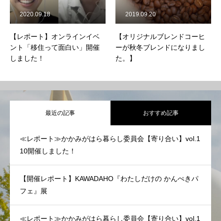
2020.09.18
2019.09.20
【レポート】オンラインイベ
【オリジナルブレンドコーヒ
ント「移住って面白い」開催
ーが秋冬ブレンドになりまし
しました！
た。】
最近の記事
おすすめ記事
≪レポート≫かかみがはら暮らし委員会【寄り合い】vol.1
10開催しました！
【開催レポート】KAWADAHO『わたしだけの かんぺきパ
フェ』展
≪レポート≫かかみがはら暮らし委員会【寄り合い】vol.1