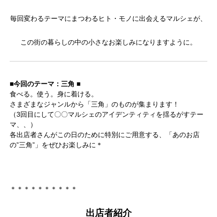
毎回変わるテーマにまつわるヒト・モノに出会えるマルシェが、
この街の暮らしの中の小さなお楽しみになりますように。
■今回のテーマ：三角 ■
食べる。使う。身に着ける。
さまざまなジャンルから「三角」のものが集まります！
（3回目にして〇〇マルシェのアイデンティティを揺るがすテー
マ、、）
各出店者さんがこの日のために特別にご用意する、「あのお店
の”三角”」をぜひお楽しみに＊
＊＊＊＊＊＊＊＊＊＊
出店者紹介