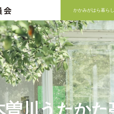
かかみがはら暮ら
木曽川うたかた