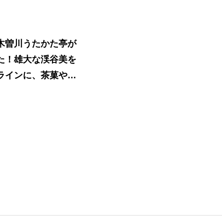
木曽川うたかた亭が
た！雄大な渓谷美を
ラインに、茶菓やお
遊覧船が出航。
HARA RIVERSIDE