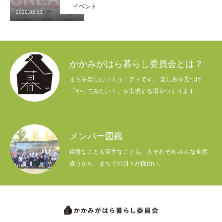
イベント
活動内容
2022.02.13
寄り合い
会社概要
かかみがはら暮らし委員会とは？
まちを楽しむコミュニティです。 楽しみを見つけ
お問い合わせ
「やってみたい！」を実現する場をつくります。
Instagram
最新のイベント情報を発信中
メンバー図鑑
かかみがはら暮らし委員会とは？
メンバー図鑑
活動内容
寄り合
得意なことも苦手なことも、人それぞれ みんな全然
違うから、まちでの日々が面白い。