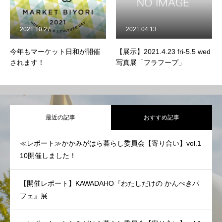
2021.10.27
2021.04.13
今年もマーケット日和が開催
【展示】2021.4.23 fri-5.5 wed
かかみがはら暮らし委員会とは？
されます！
写真展「フラフープ」
メンバー図鑑
活動内容
最近の記事
おすすめ記事
寄り合い
≪レポート≫かかみがはら暮らし委員会【寄り合い】vol.1
会社概要
10開催しました！
お問い合わせ
【開催レポート】KAWADAHO『わたしだけの かんぺきパ
フェ』展
Instagram
最新のイベント情報を発信中