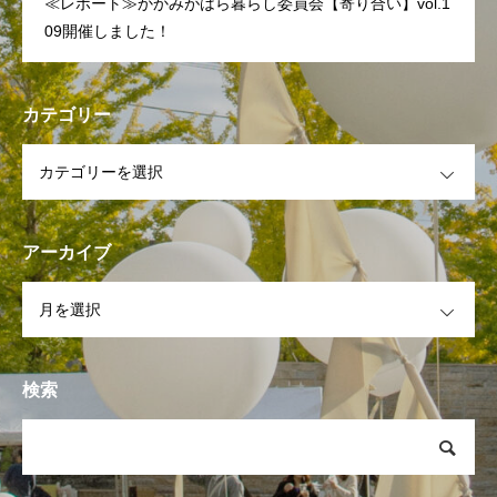
≪レポート≫かかみがはら暮らし委員会【寄り合い】vol.1
09開催しました！
かかみがはら暮らし委員会とは？
メンバー図鑑
活動内容
寄り合
カテゴリー
OPEN
アーカイブ
OPEN
検索