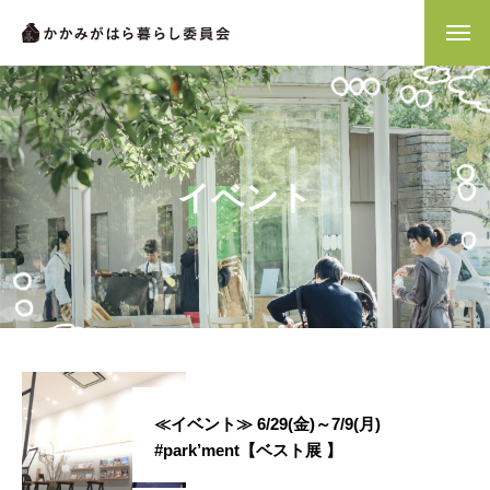
イベント
≪イベント≫ 6/29(金)～7/9(月)
#park’ment【ベスト展 】