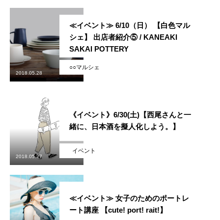
メンバー図鑑
≪イベント≫ 6/10（日） 【白色マル
活動内容
シェ】 出店者紹介⑤ / KANEAKI
SAKAI POTTERY
寄り合い
○○マルシェ
2018.05.28
会社概要
お問い合わせ
《イベント》6/30(土)【西尾さんと一
Instagram
最新のイベント情報を発信中
緒に、日本酒を擬人化しよう。】
イベント
かかみがはら暮らし委員会とは？
メンバー図鑑
活動内容
寄り合
2018.05.27
≪イベント≫ 女子のためのポートレ
ート講座 【cute! port! rait!】