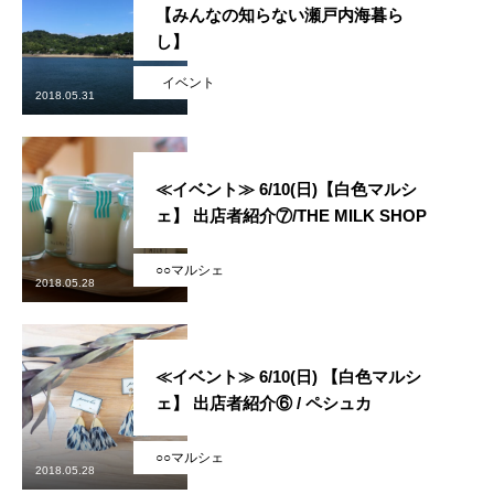
【みんなの知らない瀬戸内海暮ら
し】
イベント
2018.05.31
≪イベント≫ 6/10(日)【白色マルシ
ェ】 出店者紹介⑦/THE MILK SHOP
○○マルシェ
2018.05.28
≪イベント≫ 6/10(日) 【白色マルシ
ェ】 出店者紹介⑥ / ペシュカ
かかみがはら暮らし委員会とは？
○○マルシェ
2018.05.28