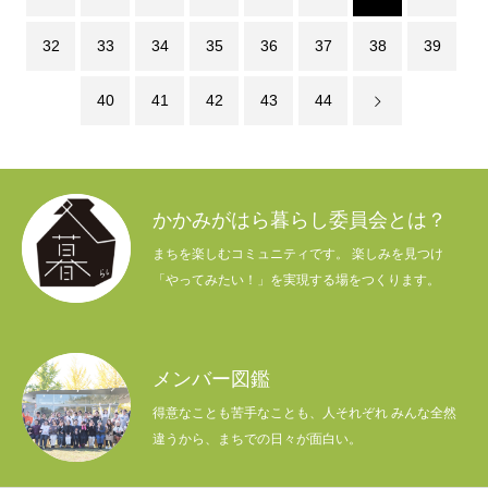
32
33
34
35
36
37
38
39
40
41
42
43
44
かかみがはら暮らし委員会とは？
まちを楽しむコミュニティです。 楽しみを見つけ
「やってみたい！」を実現する場をつくります。
メンバー図鑑
得意なことも苦手なことも、人それぞれ みんな全然
違うから、まちでの日々が面白い。