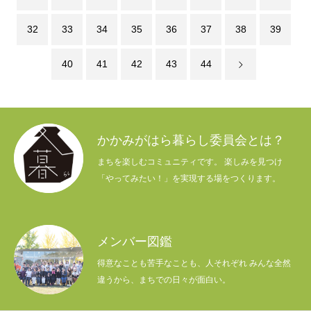
32
33
34
35
36
37
38
39
40
41
42
43
44
かかみがはら暮らし委員会とは？
まちを楽しむコミュニティです。 楽しみを見つけ
「やってみたい！」を実現する場をつくります。
メンバー図鑑
得意なことも苦手なことも、人それぞれ みんな全然
違うから、まちでの日々が面白い。