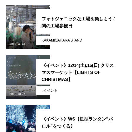
メンバー図鑑
活動内容
フォトジェニックな工場を楽しもう /
関の工場参観日
寄り合い
KAKAMIGAHARA STAND
2019.11.12
会社概要
お問い合わせ
《イベント》12/14(土),15(日) クリス
マスマーケット【LIGHTS OF
Instagram
最新のイベント情報を発信中
CHRISTMAS】
イベント
かかみがはら暮らし委員会とは？
メンバー図鑑
活動内容
寄り合
2019.10.26
《イベント》WS【星型ランタン“パ
ロル”をつくる】