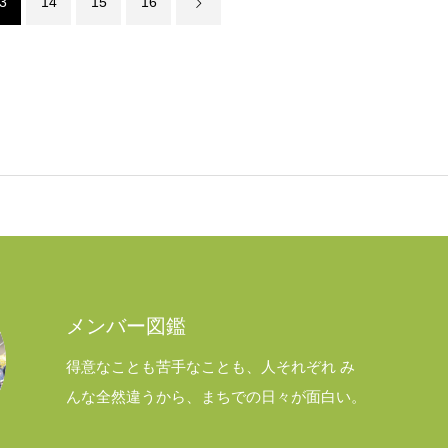
3
14
15
16
メンバー図鑑
得意なことも苦手なことも、人それぞれ み
んな全然違うから、まちでの日々が面白い。