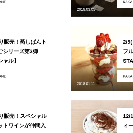
AND
KAKA
2018.03.05
時より販売！蒸しぱんト
2/
ごシリーズ第3弾
フ
シャル】
STA
AND
KAKA
2018.01.11
時より販売！スペシャル
12
ットワインが仲間入
ィ