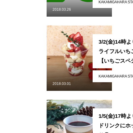
KAKAMIGAHARA ST
メンバー図鑑
2018.03.26
活動内容
3/2(金)14
ライフルいち
【いちごスペ
寄り合い
KAKAMIGAHARA ST
2018.03.01
会社概要
1/5(金)17
お問い合わせ
ドリンクにホ