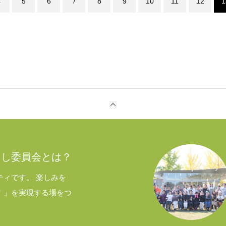
4
5
6
7
8
9
10
11
12
1
らし委員会とは？
ティです。 楽しみを
！」を実現する場をつ