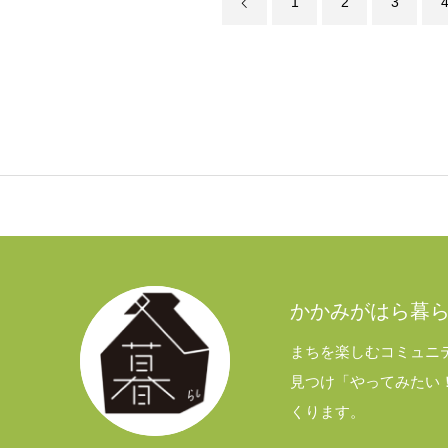
1
2
3
かかみがはら暮
まちを楽しむコミュニ
見つけ「やってみたい
くります。