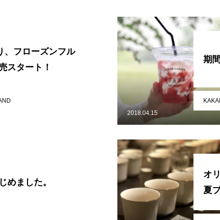
より、フローズンフル
期
販売スタート！
AND
KAKA
2018.04.15
オ
？
はじめました。
夏ブ