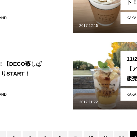
ト
AND
KAKA
2017.12.15
メンバー図鑑
活動内容
寄り合い
会社概要
11
！【DECO蒸しぱ
【
よりSTART！
販
AND
KAKA
2017.11.22