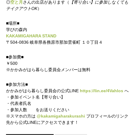
◎
空と月
さんの出店があります（
【寄り合い】に参加しなくても
テイクアウトOK
）
■場所■
学びの森内
KAKAMIGAHARA STAND
〒504-0836 岐阜県各務原市那加雲雀町 １０丁目４
■参加費■
￥500
※かかみがはら暮らし委員会メンバーは無料
■参加方法■
かかみがはら暮らし委員会の公式LINE
https://lin.ee/4Vahlos
へ
・参加イベント名【寄り合い】
・代表者氏名
・参加人数 をお送りください
※スマホの方は
@kakamigaharakurashi
プロフィールのリンク
先から公式LINEにアクセスできます！
かかみがはら暮らし委員会とは？
メンバー図鑑