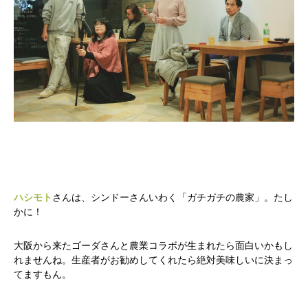
会社概要
お問い合わせ
Instagram
最新のイベント情報を発信中
かかみがはら暮らし委員会とは？
メンバー図鑑
活動内容
寄り合
ハシモト
さんは、シンドーさんいわく「ガチガチの農家」。たし
かに！
大阪から来たゴーダさんと農業コラボが生まれたら面白いかもし
れませんね。生産者がお勧めしてくれたら絶対美味しいに決まっ
てますもん。