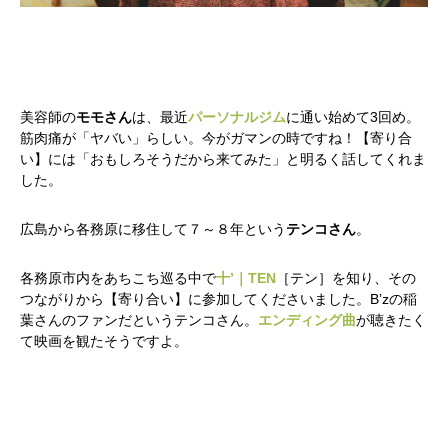
美容師の
モモさん
は、最近
パーソナルジム
に通い始めて3回め。
筋肉痛が「ヤバい」らしい。今がガマンの時ですね！【寄り合
い】には「おもしろそうだから来てみた」と明るく話してくれま
した。
広島から各務原に移住して７～８年という
テンコさん
。
各務原市内をあちこち巡る中で
十’｜TEN
［テン］を知り、その
つながりから【寄り合い】に参加してくださいました。B’zの稲
葉さんのファンだというテンコさん。
エンディング曲
が聴きたく
て映画を観たそうですよ。